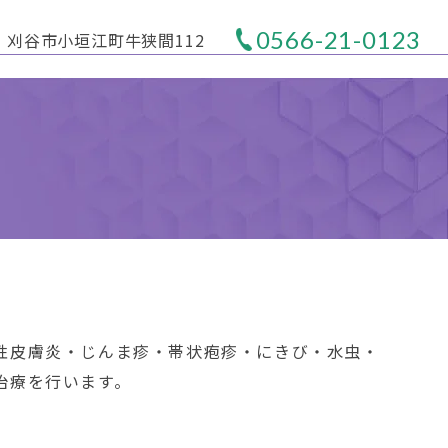
0566-21-0123
刈谷市小垣江町牛狭間112
性皮膚炎・じんま疹・帯状疱疹・にきび・水虫・
治療を行います。